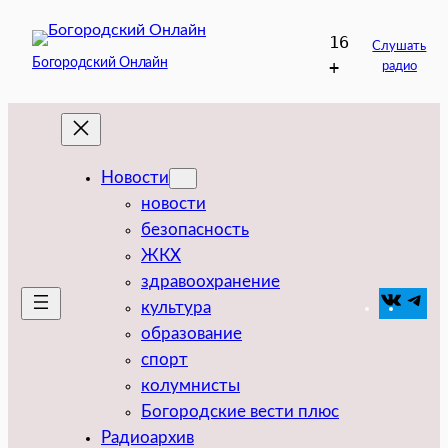
Перейти
16
к
Слушать
Богородский Онлайн
+
радио
содержимому
Новости
новости
безопасность
ЖКХ
здравоохранение
VK
Tel
культура
образование
спорт
колумнисты
Богородские вести плюс
Радиоархив