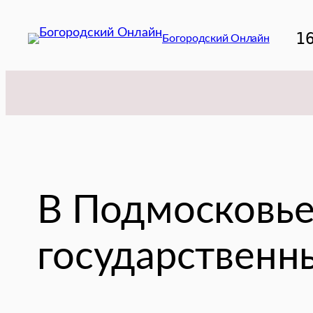
Перейти
к
1
Богородский Онлайн
содержимому
В Подмосковье
государствен