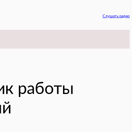
Слушать радио
am
ик работы
ий