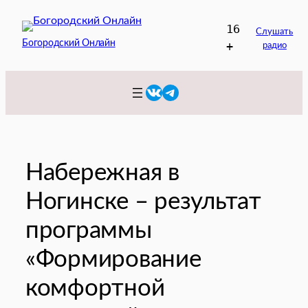
Перейти
16
к
Слушать
Богородский Онлайн
+
радио
содержимому
VK
Telegram
Набережная в
Ногинске – результат
программы
«Формирование
комфортной