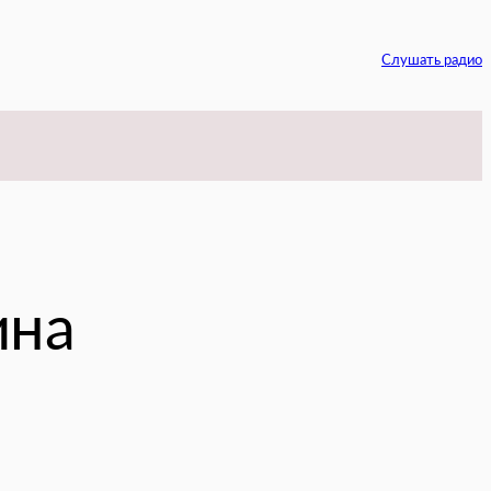
Слушать радио
am
ина