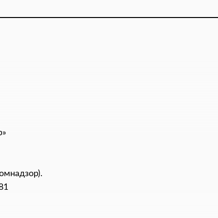
р»
омнадзор).
81