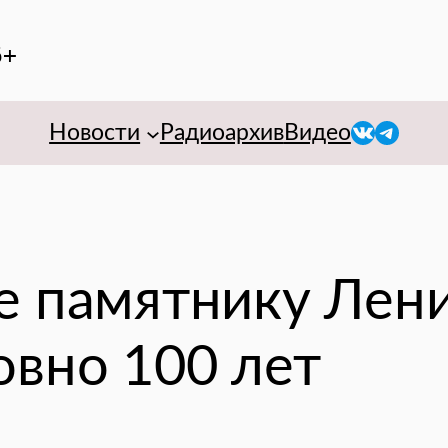
6+
VK
Telegr
Новости
Радиоархив
Видео
е памятнику Лен
овно 100 лет