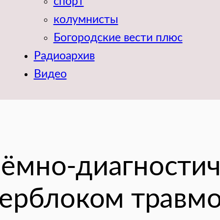
спорт
колумнисты
Богородские вести плюс
Радиоархив
Видео
ёмно-диагностич
перблоком травм