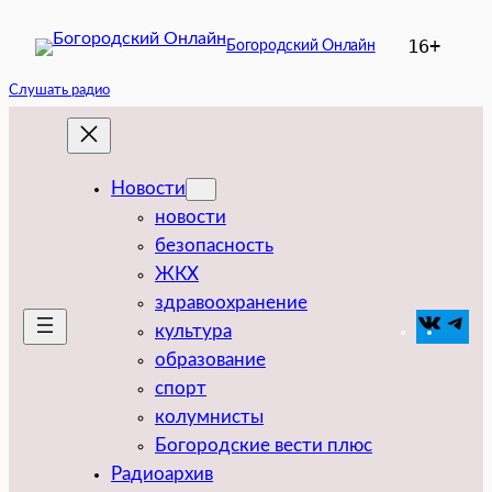
Перейти
16+
Богородский Онлайн
к
содержимому
Слушать радио
Новости
новости
безопасность
ЖКХ
здравоохранение
VK
Tel
культура
образование
спорт
колумнисты
Богородские вести плюс
Радиоархив