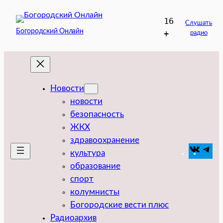
Перейти
16
к
Слушать
Богородский Онлайн
+
радио
содержимому
Новости
новости
безопасность
ЖКХ
здравоохранение
VK
Tel
культура
образование
спорт
колумнисты
Богородские вести плюс
Радиоархив