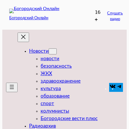
Перейти
16
к
Слушать
Богородский Онлайн
+
радио
содержимому
Новости
новости
безопасность
ЖКХ
здравоохранение
VK
Tel
культура
образование
спорт
колумнисты
Богородские вести плюс
Радиоархив