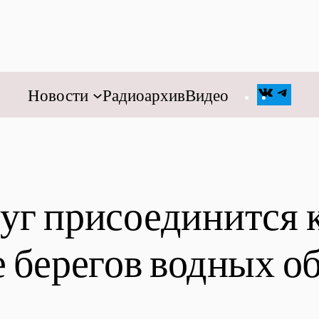
Новости
Радиоархив
Видео
VK
Teleg
уг присоединится 
е берегов водных о