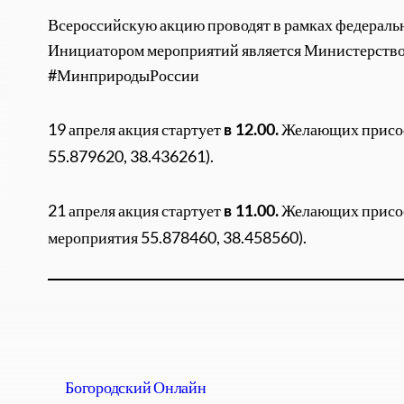
Всероссийскую акцию проводят в рамках федераль
Инициатором мероприятий является Министерство
#МинприродыРоссии
19 апреля акция стартует
Желающих присоед
в
12.00.
55.879620, 38.436261).
21 апреля акция стартует
Желающих присоед
в
11.00.
мероприятия 55.878460, 38.458560).
Богородский Онлайн