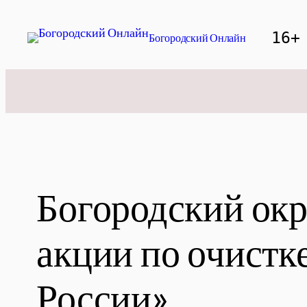
Перейти
к
16+
Богородский Онлайн
содержимому
Богородский окр
акции по очистк
России»