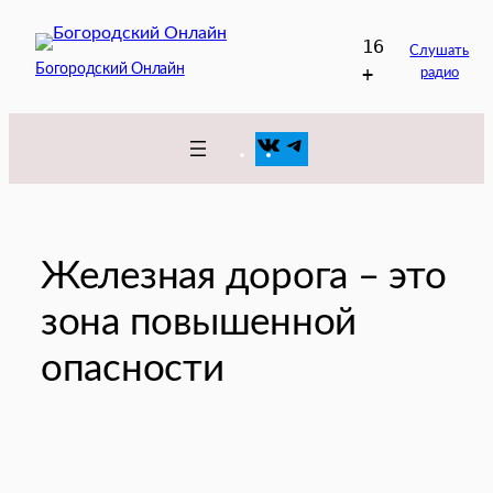
Перейти
16
к
Слушать
Богородский Онлайн
+
радио
содержимому
VK
Telegram
Железная дорога – это
зона повышенной
опасности