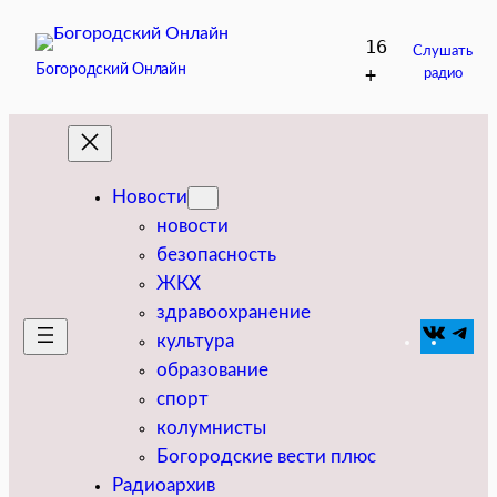
Перейти
16
к
Слушать
Богородский Онлайн
+
радио
содержимому
Новости
новости
безопасность
ЖКХ
здравоохранение
VK
Tel
культура
образование
спорт
колумнисты
Богородские вести плюс
Радиоархив