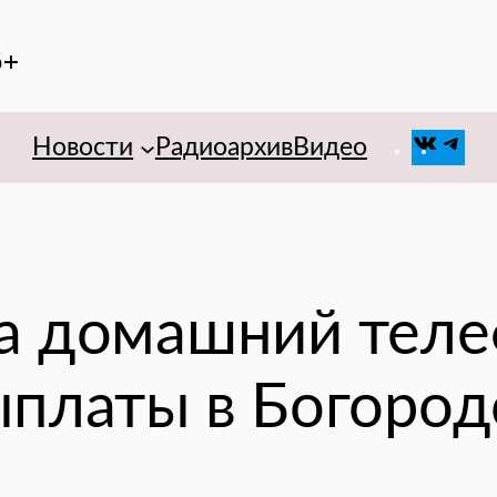
6+
VK
Tel
Новости
Радиоархив
Видео
а домашний теле
ыплаты в Богород