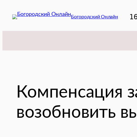
Перейти
к
1
Богородский Онлайн
содержимому
Компенсация з
возобновить в