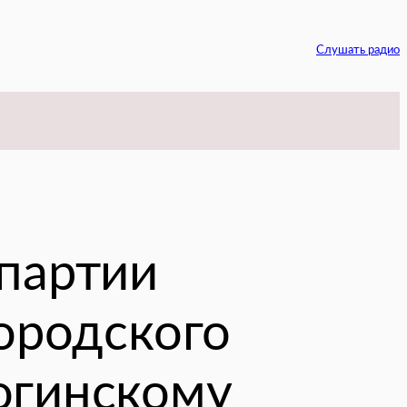
Слушать радио
am
партии
городского
огинскому