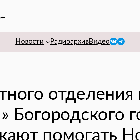
6+
VK
Telegr
Новости
Радиоархив
Видео
тного отделения 
» Богородского 
жают помогать Н