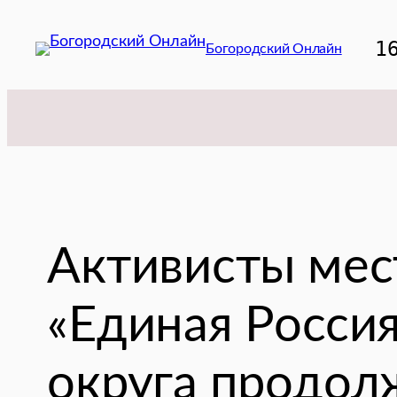
Перейти
к
1
Богородский Онлайн
содержимому
Активисты мес
«Единая Россия
округа продол