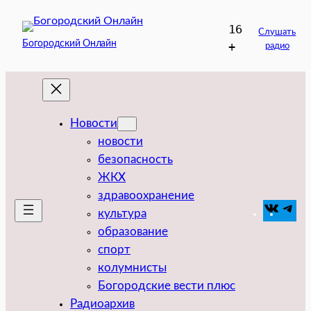
Перейти
16
к
Слушать
Богородский Онлайн
+
радио
содержимому
Новости
новости
безопасность
ЖКХ
здравоохранение
VK
Tel
культура
образование
спорт
колумнисты
Богородские вести плюс
Радиоархив