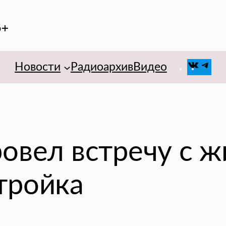
6+
VK
Tel
Новости
Радиоархив
Видео
ровел встречу с 
тройка