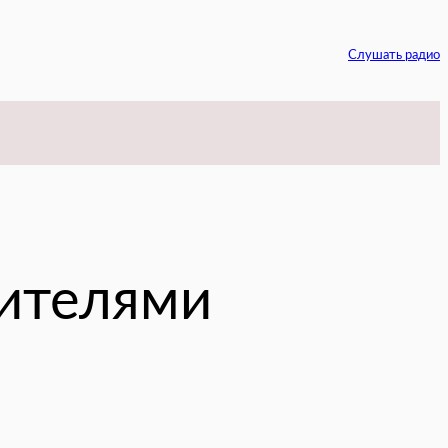
Слушать радио
egram
жителями