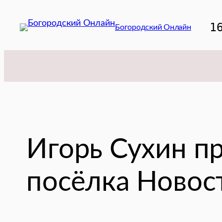
Перейти
к
1
Богородский Онлайн
содержимому
Игорь Сухин п
посёлка Новос