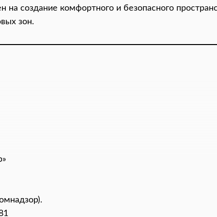
н на создание комфортного и безопасного пространс
вых зон.
р»
омнадзор).
81