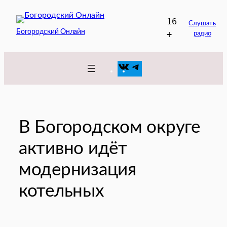
Перейти
16
к
Слушать
Богородский Онлайн
+
радио
содержимому
VK
Telegram
В Богородском округе
активно идёт
модернизация
котельных