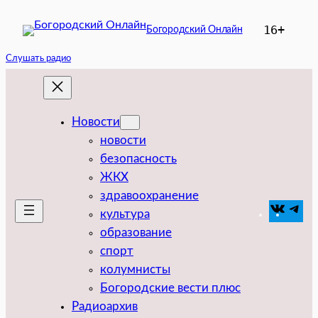
Перейти
16+
Богородский Онлайн
к
содержимому
Слушать радио
Новости
новости
безопасность
ЖКХ
здравоохранение
VK
Tel
культура
образование
спорт
колумнисты
Богородские вести плюс
Радиоархив