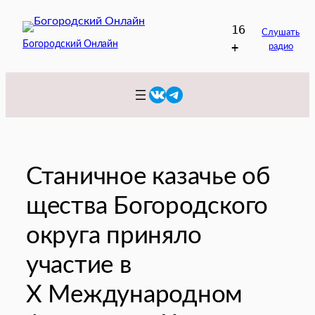
Перейти
16
к
Слушать
Богородский Онлайн
+
радио
содержимому
VK
Telegram
Станичное казачье об
щества Богородского
округа приняло
участие в
X Международном