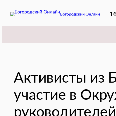
Перейти
к
1
Богородский Онлайн
содержимому
Активисты из 
участие в Окр
руководителей