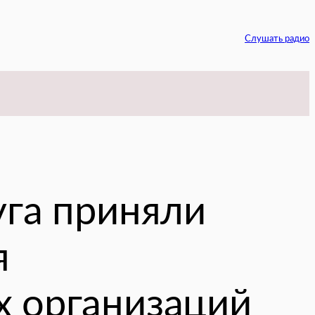
Слушать радио
am
уга приняли
я
х организаций