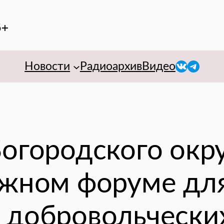
6+
VK
Telegr
Новости
Радиоархив
Видео
Богородского окр
ужном форуме дл
 добровольчески