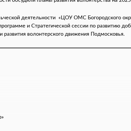
сти обсудили планы развития волонтёрства на 2025 
льческой деятельности «ЦОУ ОМС Богородского окр
программе и Стратегической сессии по развитию доб
и развития волонтерского движения Подмосковья.
р»