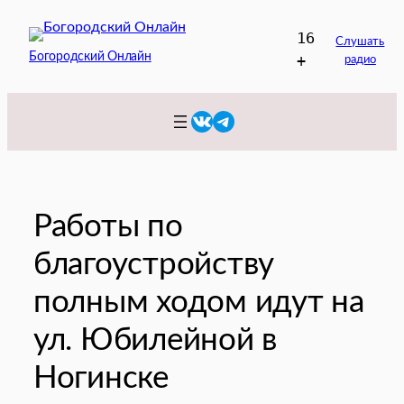
Перейти
16
к
Слушать
Богородский Онлайн
+
радио
содержимому
VK
Telegram
Работы по
благоустройству
полным ходом идут на
ул. Юбилейной в
Ногинске