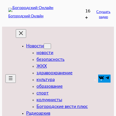
Перейти
16
к
Слушать
Богородский Онлайн
+
радио
содержимому
Новости
новости
безопасность
ЖКХ
здравоохранение
VK
Tel
культура
образование
спорт
колумнисты
Богородские вести плюс
Радиоархив