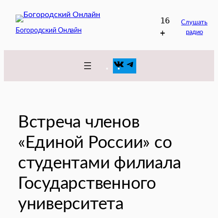
Перейти
16
к
Слушать
Богородский Онлайн
+
радио
содержимому
VK
Telegram
Встреча членов
«Единой России» со
студентами филиала
Государственного
университета