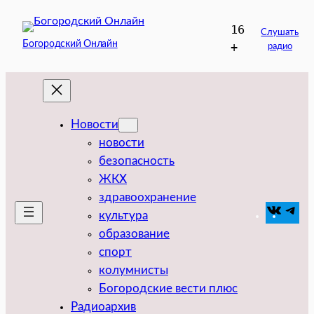
Перейти
16
к
Слушать
Богородский Онлайн
+
радио
содержимому
Новости
новости
безопасность
ЖКХ
здравоохранение
VK
Tel
культура
образование
спорт
колумнисты
Богородские вести плюс
Радиоархив