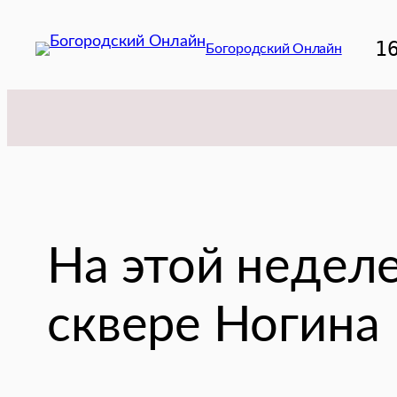
Перейти
к
1
Богородский Онлайн
содержимому
На этой недел
сквере Ногина