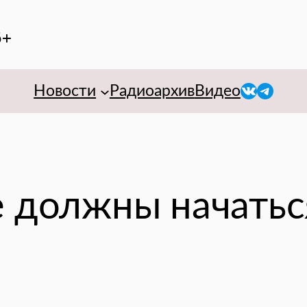
6+
VK
Telegr
Новости
Радиоархив
Видео
е должны начатьс