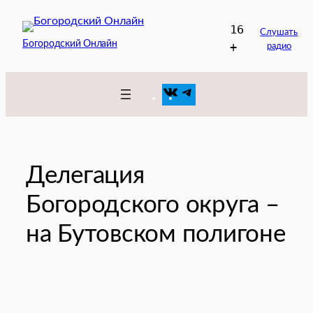
Перейти
16
к
Слушать
Богородский Онлайн
+
радио
содержимому
VK
Telegram
Делегация
Богородского округа –
на Бутовском полигоне