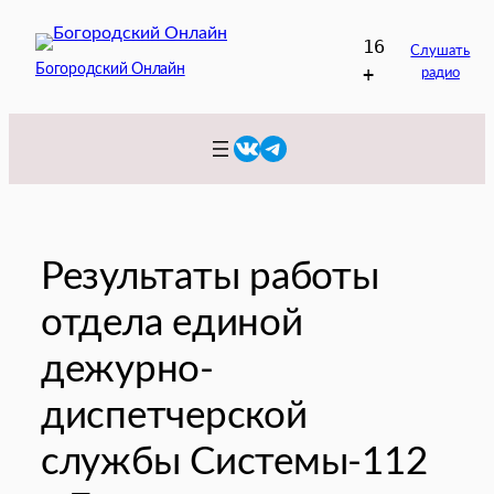
Перейти
16
к
Слушать
Богородский Онлайн
+
радио
содержимому
VK
Telegram
Результаты работы
отдела единой
дежурно-
диспетчерской
службы Системы-112