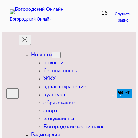
Перейти
16
к
Слушать
Богородский Онлайн
+
радио
содержимому
Новости
новости
безопасность
ЖКХ
здравоохранение
VK
Tel
культура
образование
спорт
колумнисты
Богородские вести плюс
Радиоархив