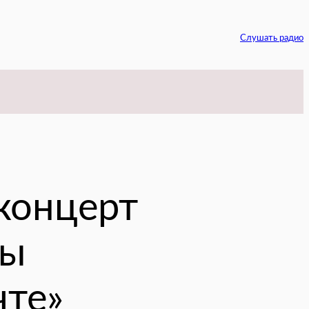
Слушать радио
am
концерт
ры
чте»