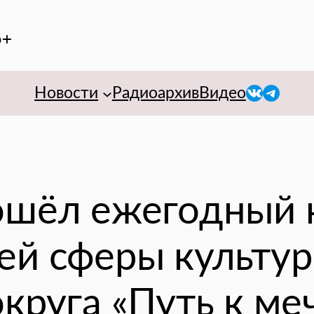
6+
VK
Telegr
Новости
Радиоархив
Видео
ошёл ежегодный 
ей сферы культу
круга «Путь к ме