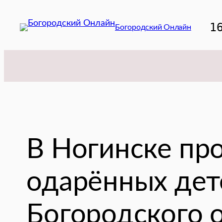
Перейти
к
1
Богородский Онлайн
содержимому
В Ногинске пр
одарённых дет
Богородского о