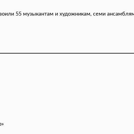
своили 55 музыкантам и художникам, семи ансамбл
р»