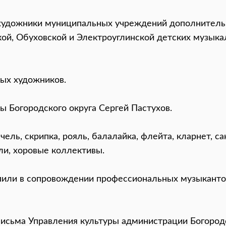
 художники муниципальных учреждений дополнительн
ской, Обуховской и Электроуглинской детских музык
ых художников.
ы Богородского округа Сергей Пастухов.
ль, скрипка, рояль, балалайка, флейта, кларнет, са
ли, хоровые коллективы.
упили в сопровождении профессиональных музыкант
исьма Управления культуры администрации Богородс