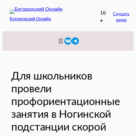
Перейти
16
к
Слушать
Богородский Онлайн
+
радио
содержимому
VK
Telegram
Для школьников
провели
профориентационные
занятия в Ногинской
подстанции скорой