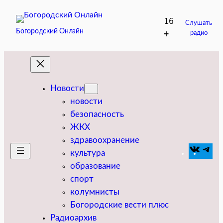
Перейти
16
к
Слушать
Богородский Онлайн
+
радио
содержимому
Новости
новости
безопасность
ЖКХ
здравоохранение
VK
Tel
культура
образование
спорт
колумнисты
Богородские вести плюс
Радиоархив