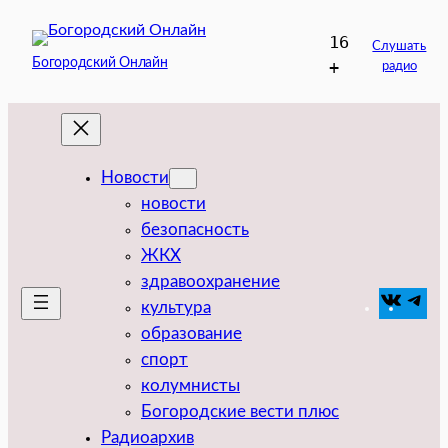
Перейти
16
к
Слушать
Богородский Онлайн
+
радио
содержимому
Новости
новости
безопасность
ЖКХ
здравоохранение
VK
Tel
культура
образование
спорт
колумнисты
Богородские вести плюс
Радиоархив