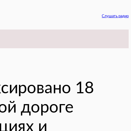
Слушать радио
am
ксировано 18
ой дороге
циях и