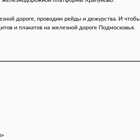
е железнодорожной платформы Храпуново.
езной дороге, проводим рейды и дежурства. И чтоб
итов и плакатов на железной дороге Подмосковья.
р»