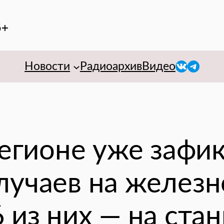
6+
VK
Telegr
Новости
Радиоархив
Видео
регионе уже зафи
лучаев на железн
 из них — на стан