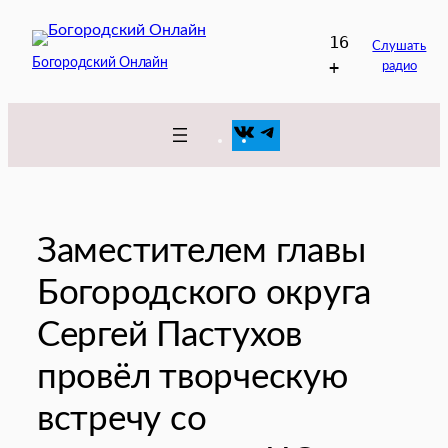
Перейти
16
к
Слушать
Богородский Онлайн
+
радио
содержимому
VK
Telegram
Заместителем главы
Богородского округа
Сергей Пастухов
провёл творческую
встречу со