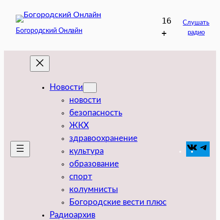
Перейти
16
к
Слушать
Богородский Онлайн
+
радио
содержимому
Новости
новости
безопасность
ЖКХ
здравоохранение
VK
Tel
культура
образование
спорт
колумнисты
Богородские вести плюс
Радиоархив