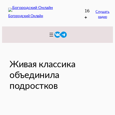
Перейти
16
к
Слушать
Богородский Онлайн
+
радио
содержимому
VK
Telegram
Живая классика
объединила
подростков