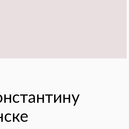
онстантину
нске