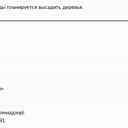
ды планируется высадить деревья.
р»
омнадзор).
81