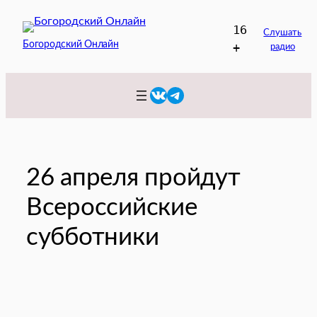
Перейти
16
к
Слушать
Богородский Онлайн
+
радио
содержимому
VK
Telegram
26 апреля пройдут
Всероссийские
субботники