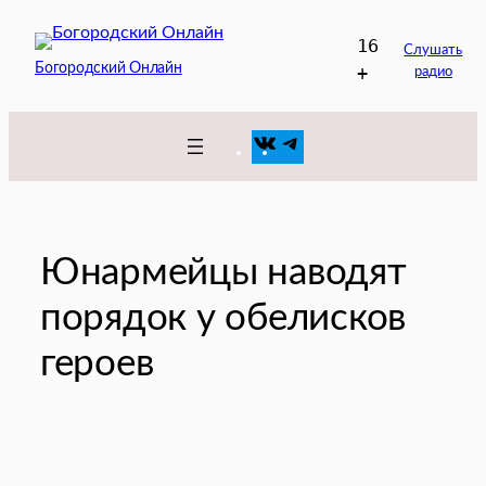
Перейти
16
к
Слушать
Богородский Онлайн
+
радио
содержимому
VK
Telegram
Юнармейцы наводят
порядок у обелисков
героев