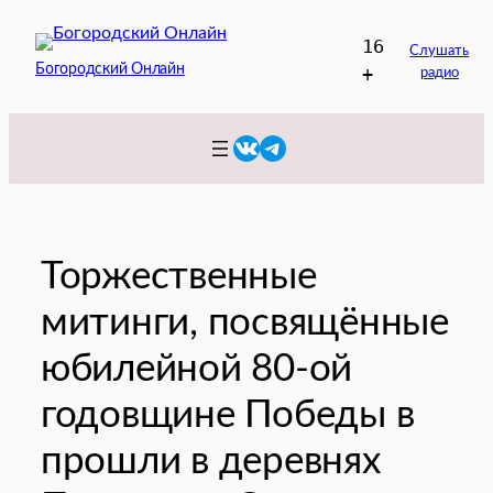
Перейти
16
к
Слушать
Богородский Онлайн
+
радио
содержимому
VK
Telegram
Торжественные
митинги, посвящённые
юбилейной 80-ой
годовщине Победы в
прошли в деревнях