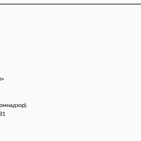
р»
омнадзор).
81