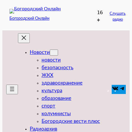
Перейти
16
к
Слушать
Богородский Онлайн
+
радио
содержимому
Новости
новости
безопасность
ЖКХ
здравоохранение
VK
Tel
культура
образование
спорт
колумнисты
Богородские вести плюс
Радиоархив