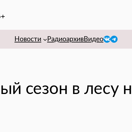
6+
VK
Telegr
Новости
Радиоархив
Видео
ый сезон в лесу 