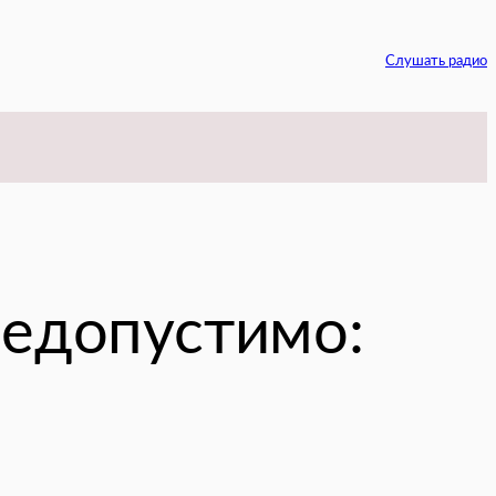
Слушать радио
am
недопустимо: