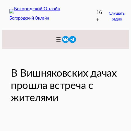
Перейти
16
к
Слушать
Богородский Онлайн
+
радио
содержимому
VK
Telegram
В Вишняковских дачах
прошла встреча с
жителями