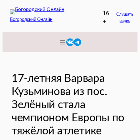
Перейти
16
к
Слушать
Богородский Онлайн
+
радио
содержимому
VK
Telegram
17-летняя Варвара
Кузьминова из пос.
Зелёный стала
чемпионом Европы по
тяжёлой атлетике