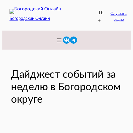
Перейти
16
к
Слушать
Богородский Онлайн
+
радио
содержимому
VK
Telegram
Дайджест событий за
неделю в Богородском
округе