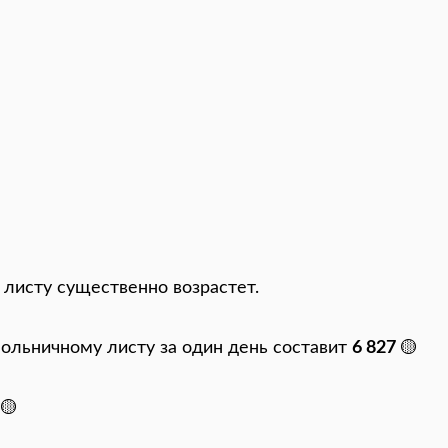
у листу существенно возрастет.
больничному листу за один день составит
6 827
🟡
0
🟡