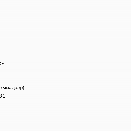
р»
омнадзор).
81