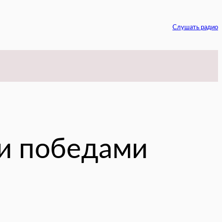
Слушать радио
egram
ми победами