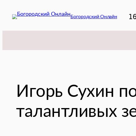
Перейти
к
1
Богородский Онлайн
содержимому
Игорь Сухин п
талантливых з