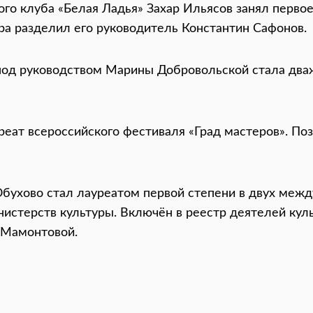
ого клуба «Белая Ладья» Захар Ильясов занял перво
ра разделил его руководитель Константин Сафонов.
 под руководством Марины Добровольской стала два
реат всероссийского фестиваля «Град мастеров». По
Обухово стал лауреатом первой степени в двух меж
истерств культуры. Включён в реестр деятелей куль
 Мамонтовой.