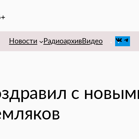
6+
VK
Tel
Новости
Радиоархив
Видео
оздравил с новы
емляков