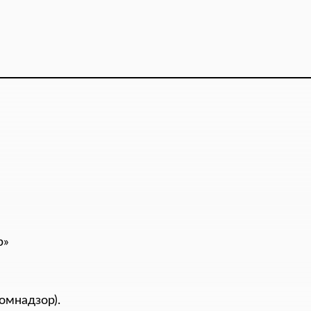
р»
омнадзор).