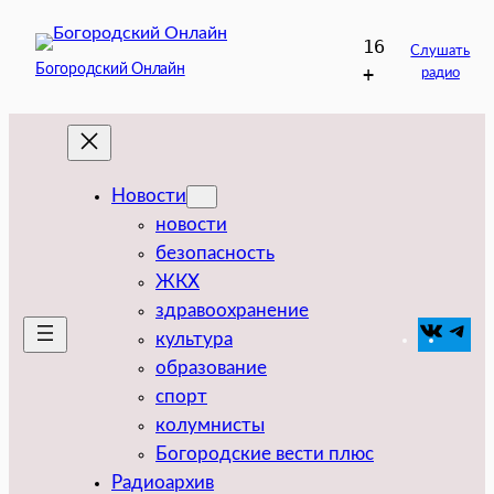
Перейти
16
к
Слушать
Богородский Онлайн
+
радио
содержимому
Новости
новости
безопасность
ЖКХ
здравоохранение
VK
Tel
культура
образование
спорт
колумнисты
Богородские вести плюс
Радиоархив