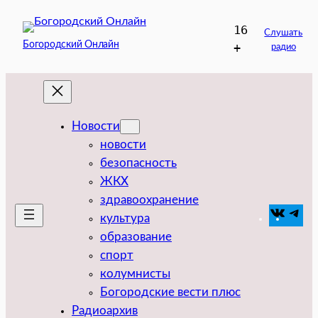
Перейти
16
к
Слушать
Богородский Онлайн
+
радио
содержимому
Новости
новости
безопасность
ЖКХ
здравоохранение
VK
Tel
культура
образование
спорт
колумнисты
Богородские вести плюс
Радиоархив