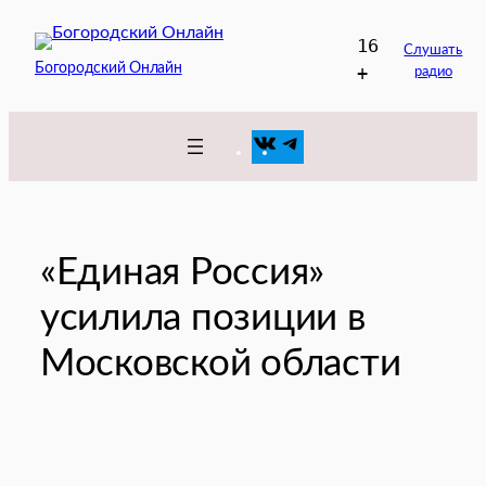
Перейти
16
к
Слушать
Богородский Онлайн
+
радио
содержимому
VK
Telegram
«Единая Россия»
усилила позиции в
Московской области